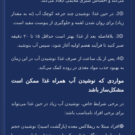
می‌کند و احساس سیری ملایمی ایجاد می‌کند.
🟡2. در حین غذا:
نوشیدن چند جرعه کوچک آب (نه به مقدار
زیاد) برای روان شدن لقمه و جلوگیری از یبوست مفید است.
🟡
3. بلافاصله بعد از غذا:
بهتر است حداقل ۱۵ تا ۲۰ دقیقه
صبر کنید تا فرآیند هضم اولیه آغاز شود، سپس آب بنوشید.
🟡4. پس از یک ساعت از صرف غذا:
نوشیدن آب در این زمان
به بهبود جذب مواد مغذی در روده کمک می‌کند.
مواردی که نوشیدن آب همراه غذا ممکن است
مشکل‌ساز باشد
در برخی شرایط خاص، نوشیدن آب زیاد در حین غذا می‌تواند
برای برخی افراد نامناسب باشد:
🔵ا
فراد مبتلا به ریفلاکس معده (بازگشت اسید):
نوشیدن حجم